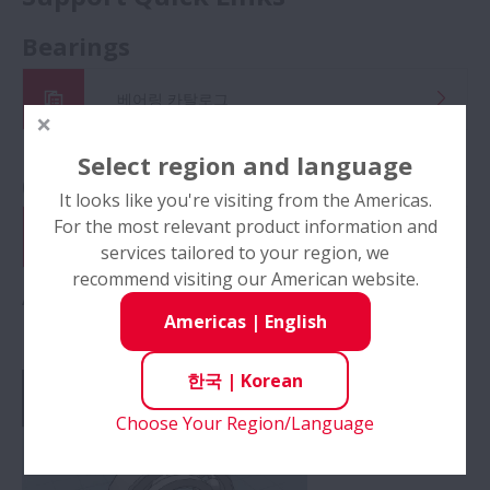
Bearings
베어링 카탈로그
Precision Machine Components
Select region and language
(Linear Products)
It looks like you're visiting from the Americas.
For the most relevant product information and
직선운동제품 사양선정
services tailored to your region, we
recommend visiting our American website.
Automotive Product
Americas
|
English
한국
|
Korean
Choose Your Region/Language