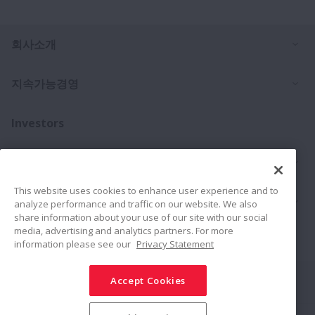
Ex
회사소개
Ex
지속가능경영
Investors
Ex
문의처
This website uses cookies to enhance user experience and to
Ex
제품
analyze performance and traffic on our website. We also
share information about your use of our site with our social
media, advertising and analytics partners. For more
채용소식
information please see our
Privacy Statement
Accept Cookies
Connect
Share