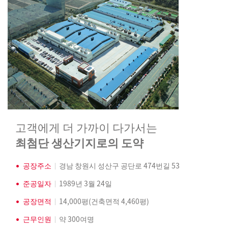
고객에게 더 가까이 다가서는
최첨단 생산기지로의 도약
공장주소
경남 창원시 성산구 공단로 474번길 53
준공일자
1989년 3월 24일
공장면적
14,000평(건축면적 4,460평)
근무인원
약 300여명