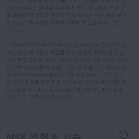
내구성의 확보를 들 수 있습니다. 이 성능들은 연비와 안
펌프 & 컴프레서
전성에 밀접한 영향을 줍니다. NSK는 성능에 따른 영향
을 충분히 인식하고, 우리의 생활 향상과 지구 환경 보호
농업 기계
를 목표로 최적화된 설계와 개발에 최선을 다하고 있습
니다.
전기모터
전세계에서 편리한 이동수단으로 사용되는 모터사이클
에는 항상 베어링이 회전합니다. 엔진의 회전력을 전달
기어박스
하여 부드럽고 강력한 주행성능을 발휘하게 해주는 바탕
은 바로 이 베어링의 성능에 많이 좌우됩니다. NSK는 전
세계의 라이더들이 쾌적한 주행과 조작성, 안락한 승차
식품 기계
감, 그리고 신뢰와 안전을 함께할 수 있도록 매끄러운 회
전질감을 추구하고, 동력손실이 최소화 되는 베어링을
의료 장비
계속 연구, 발전시킬 것입니다.
모터사이클
사무용기기
NSK 경험 & 기술