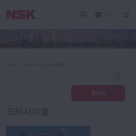
한국
내
Home
산업분야
모터사이클
내비게이
문의처
모터사이클
산업분야
철강