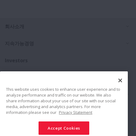
Ex
회사소개
Ex
지속가능경영
Investors
Ex
문의처
This website uses cookies to enhance user experience and to
Ex
제품
analyze performance and traffic on our website. We also
share information about your use of our site with our social
media, advertising and analytics partners. For more
채용소식
information please see our
Privacy Statement
Accept Cookies
Connect
Share