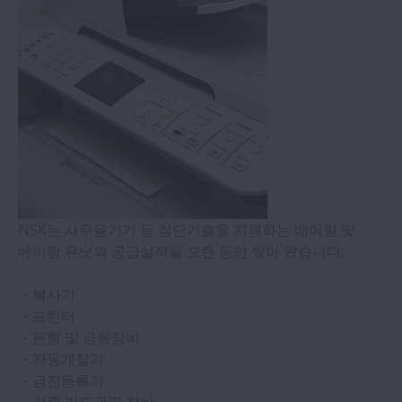
공작기계
제지설비
자동차
몰딩기
NSK는 사무용기기 등 첨단기술을 지원하는 베어링 및
베어링 유닛의 공급실적을 오랜 동안 쌓아 왔습니다:
건설용 대형기계
・복사기
풍력발전
・프린터
・은행 및 금융장비
・자동개찰기
철도,운송
・금전등록기