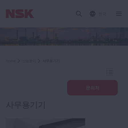
한국
내
Home
산업분야
사무용기기
내비게이
문의처
사무용기기
산업분야
철강