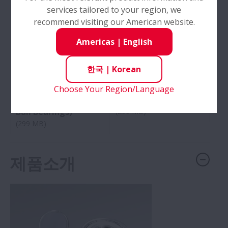
services tailored to your region, we
recommend visiting our American website.
Americas
|
English
No: E1103
No: E1103
Rolling Bearings for
Rolling Bearings for
한국
|
Korean
Industrial Machinery:
Industrial Machinery:
pp. C052-C069 (Extra
pp. C004-C047 (Deep
Choose Your Region/Language
Small and Miniature
Groove Ball Bearings)
Ball Bearings)
(299 MB)
(299 MB)
제품소개