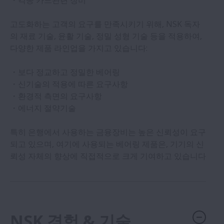
・각종 카드관련 장비
펌프 & 컴프레서
고도화하는 고객의 요구를 만족시키기 위해, NSK 독자
농업 기계
의 재료 기술, 윤활 기술, 정밀 성형 기술 등을 적용하여,
다양한 제품 라인업을 가지고 있습니다:
전기모터
・보다 정교하고 정밀한 베어링
・신기술의 적용에 따른 요구사항
기어박스
・환경적 측면의 요구사항
・에너지 절약기술
식품 기계
특히 은행에서 사용하는 금융장비는 높은 신뢰성이 요구
되고 있으며, 여기에 사용되는 베어링 제품은, 기기의 신
의료 장비
뢰성 자체의 향상에 직접적으로 크게 기여하고 있습니다
모터사이클
사무용기기
NSK 경험 & 기술