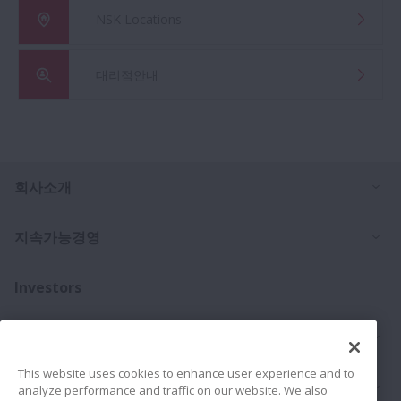
NSK Locations
대리점안내
Ex
회사소개
Ex
지속가능경영
Investors
Ex
문의처
This website uses cookies to enhance user experience and to
Ex
제품
analyze performance and traffic on our website. We also