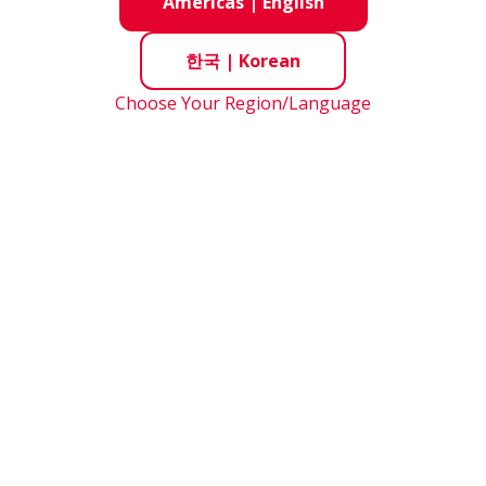
Americas
|
English
한국
|
Korean
Choose Your Region/Language