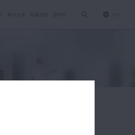
야
회사소개
채용정보
문의처​
한국