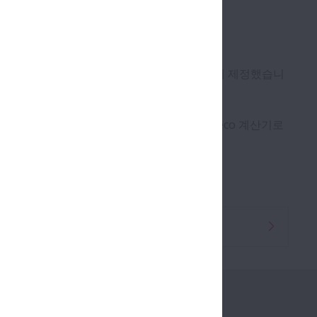
 효율 지표"(통칭Neco=고양이)를 2008년에 제정했습니
다. 향후 개발 부문 전체가 신제품 기획시, Neco 계산기로
 촉진합니다.
 있습니다.
대리점안내
제품
채용소식