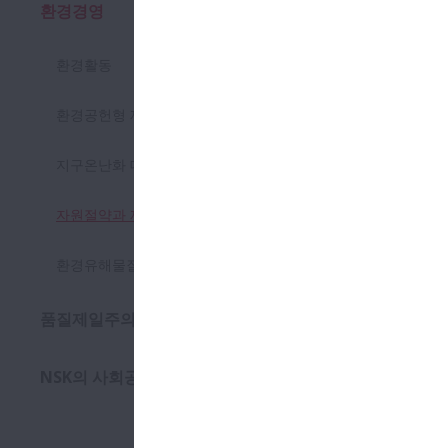
환경경영
열기 환경경영
환경에 공
환경활동
환경공헌형 제품
환경에
지구온난화 대책(영문)
NSK의 환경
는 독자적 기
자원절약과 재활용대책(영문)
오염 저감"에
환경 친
환경유해물질의 감소(영문)
NSK는 환경
품질제일주의
로 제품 개발
고객이 
NSK의 사회공헌 (CSR)
생산 시
환경 유해