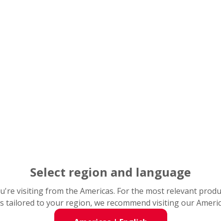
소음, 먼지에 대한 저감기술의 지속적 연구
기술의 개발 과정과 효과
Select region and language
you're visiting from the Americas. For the most relevant prod
s tailored to your region, we recommend visiting our Ameri