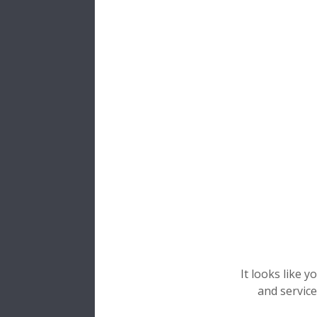
진동, 
친환경 
It looks like 
and service