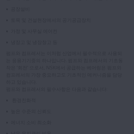
펌프 & 컴프레서
공장설비
토목 및 건설현장에서의 공기공급장치
농업 기계
가정 및 사무실 에어컨
전기모터
냉장고 및 냉장창고 등
펌프와 컴프레서는 이처럼 산업에서 필수적으로 사용되
기어박스
는 응용기기중의 하나입니다. 펌프와 컴프레서의 기초동
작은 ‘회전’ 으로서, NSK에서 공급하는 베어링은 펌프와
식품 기계
컴프레서의 가장 중요하고도 기초적인 메커니즘을 담당
하고 있습니다.
펌프와 컴프레서의 필수사항은 다음과 같습니다:
의료 장비
환경친화적
모터사이클
높은 수준의 신뢰도
에너지 소비 최소화
사무용기기
낮은 유지관리 비용