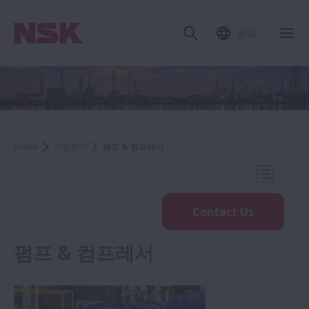
한국
내
Home
산업분야
펌프 & 컴프레서
내비게이
Contact Us
펌프 & 컴프레서
Industries
철강