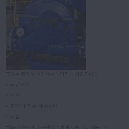
공작기계
제지설비
자동차
몰딩기
펌프는 전세계 산업에서 다양하게 사용됩니다:
건설용 대형기계
석유 화학
제지
풍력발전
관개(상/하수, 배수설비)
철도,운송
식품
컴프레서는 여러 분야의 기계에 사용되고 있습니다: