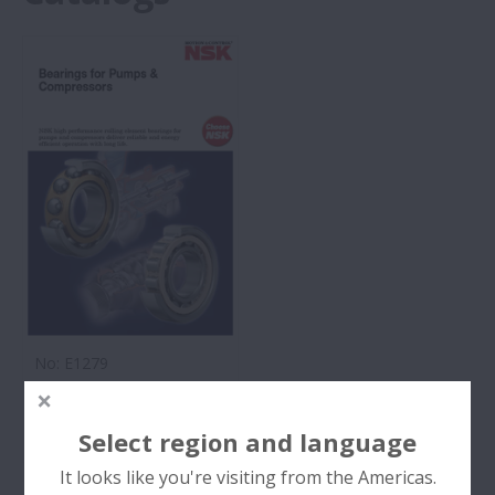
No: E1279
Bearings for Pumps &
Compressors
Select region and language
(4 MB)
It looks like you're visiting from the Americas.