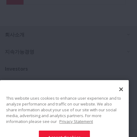
Ex
회사소개
Ex
지속가능경영
Investors
Ex
문의처
This website uses cookies to enhance user experience and to
Ex
제품
analyze performance and traffic on our website. We also
share information about your use of our site with our social
media, advertising and analytics partners. For more
채용소식
information please see our
Privacy Statement